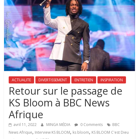
ACTUALITE
DIVERTISSEMENT
ENTRETIEN
INSPIRATION
Retour sur le passage de
KS Bloom à BBC News
Afrique
avril 11, 2022
MINGA MÉDIA
0 Comments
BBC
,
,
,
News Afrique
Interview KS BLOOM
ks bloom
KS BLOOM C'est Dieu