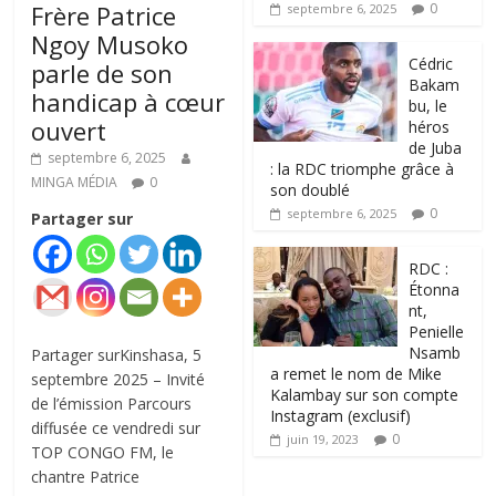
Frère Patrice
0
septembre 6, 2025
Ngoy Musoko
‎Cédric
parle de son
Bakam
handicap à cœur
bu, le
ouvert
héros
de Juba
septembre 6, 2025
: la RDC triomphe grâce à
MINGA MÉDIA
0
son doublé
0
septembre 6, 2025
Partager sur
RDC :
Étonna
nt,
Penielle
Nsamb
Partager surKinshasa, 5
a remet le nom de Mike
septembre 2025 – Invité
Kalambay sur son compte
de l’émission Parcours
Instagram (exclusif)
diffusée ce vendredi sur
0
juin 19, 2023
TOP CONGO FM, le
chantre Patrice