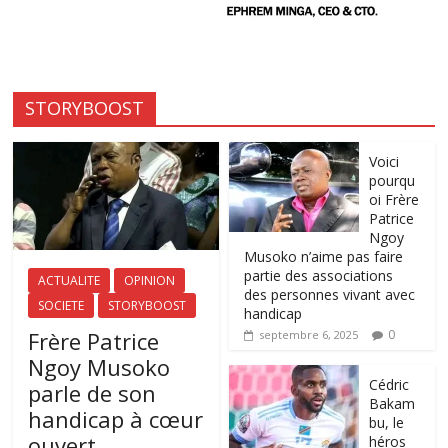
STORYBOOST
Voici
pourqu
oi Frère
Patrice
Ngoy
Musoko n’aime pas faire
partie des associations
ACTUALITE
OPINION
des personnes vivant avec
SOCIETE
STORYBOOST
handicap
Frère Patrice
0
septembre 6, 2025
Ngoy Musoko
‎Cédric
parle de son
Bakam
handicap à cœur
bu, le
ouvert
héros