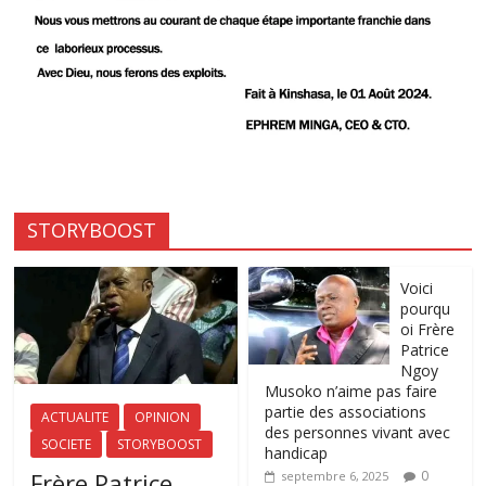
STORYBOOST
Voici
pourqu
oi Frère
Patrice
Ngoy
Musoko n’aime pas faire
partie des associations
ACTUALITE
OPINION
des personnes vivant avec
SOCIETE
STORYBOOST
handicap
Frère Patrice
0
septembre 6, 2025