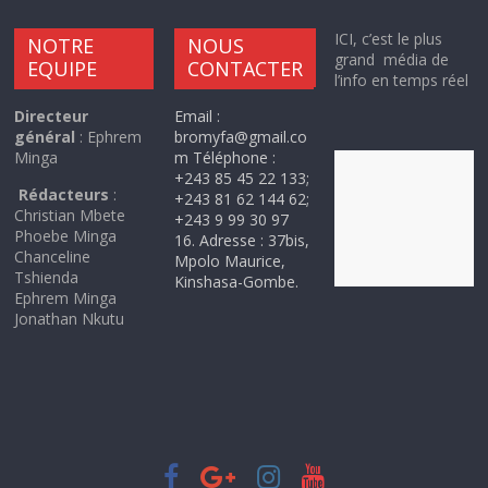
ICI, c’est le plus
NOTRE
NOUS
grand média de
EQUIPE
CONTACTER
l’info en temps réel
Directeur
Email :
général
: Ephrem
bromyfa@gmail.co
Minga
m Téléphone :
+243 85 45 22 133;
Rédacteurs
:
+243 81 62 144 62;
Christian Mbete
+243 9 99 30 97
Phoebe Minga
16. Adresse : 37bis,
Chanceline
Mpolo Maurice,
Tshienda
Kinshasa-Gombe.
Ephrem Minga
Jonathan Nkutu