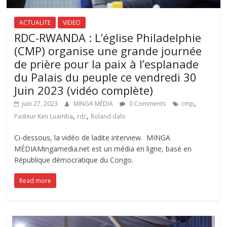
ACTUALITE
VIDEO
RDC-RWANDA : L’église Philadelphie
(CMP) organise une grande journée
de prière pour la paix à l’esplanade
du Palais du peuple ce vendredi 30
Juin 2023 (vidéo complète)
,
juin 27, 2023
MINGA MÉDIA
0 Comments
cmp
,
,
Pasteur Ken Luamba
rdc
Roland dalo
Ci-dessous, la vidéo de ladite interview. MINGA
MÉDIAMingamedia.net est un média en ligne, basé en
République démocratique du Congo.
Read more