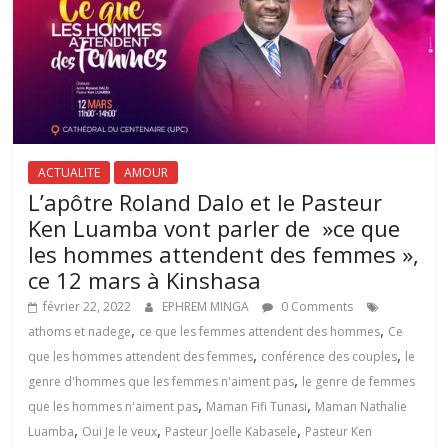
ACTUALITE
AMOUR
L’apôtre Roland Dalo et le Pasteur
Ken Luamba vont parler de »ce que
les hommes attendent des femmes »,
ce 12 mars à Kinshasa
février 22, 2022
EPHREM MINGA
0 Comments
,
,
athoms et nadege
ce que les femmes attendent des hommes
Ce
,
,
que les hommes attendent des femmes
conférence des couples
le
,
genre d'hommes que les femmes n'aiment pas
le genre de femmes
,
,
que les hommes n'aiment pas
Maman Fifi Tunasi
Maman Nathalie
,
,
,
Luamba
Oui Je le veux
Pasteur Joelle Kabasele
Pasteur Ken