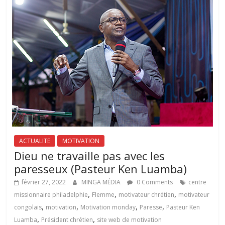
ACTUALITE
MOTIVATION
Dieu ne travaille pas avec les
paresseux (Pasteur Ken Luamba)
février 27, 2022
MINGA MÉDIA
0 Comments
centre
,
,
,
missionnaire philadelphie
Flemme
motivateur chrétien
motivateur
,
,
,
,
congolais
motivation
Motivation monday
Paresse
Pasteur Ken
,
,
Luamba
Président chrétien
site web de motivation