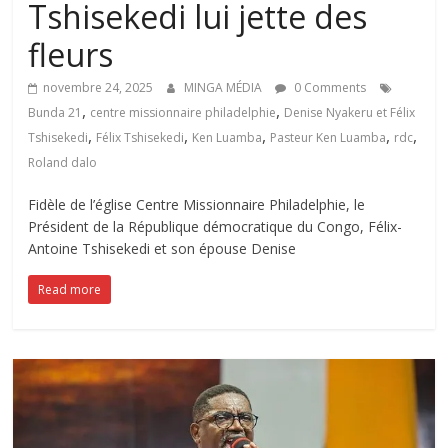
Tshisekedi lui jette des
fleurs ‎‎
novembre 24, 2025
MINGA MÉDIA
0 Comments
,
,
Bunda 21
centre missionnaire philadelphie
Denise Nyakeru et Félix
,
,
,
,
,
Tshisekedi
Félix Tshisekedi
Ken Luamba
Pasteur Ken Luamba
rdc
Roland dalo
Fidèle de l’église Centre Missionnaire Philadelphie, le
Président de la République démocratique du Congo, Félix-
Antoine Tshisekedi et son épouse Denise
Read more