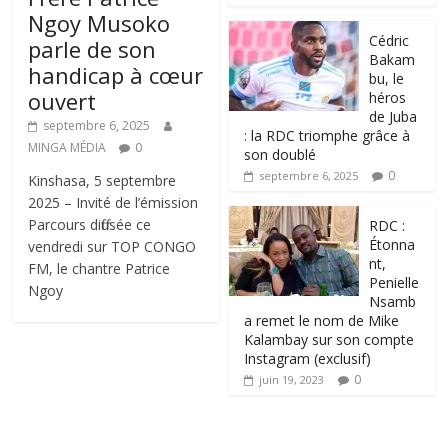
Ngoy Musoko
‎Cédric
parle de son
Bakam
handicap à cœur
bu, le
ouvert
héros
de Juba
septembre 6, 2025
: la RDC triomphe grâce à
MINGA MÉDIA
0
son doublé
0
septembre 6, 2025
Kinshasa, 5 septembre
2025 – Invité de l’émission
Parcours diffusée ce
RDC :
Étonna
vendredi sur TOP CONGO
nt,
FM, le chantre Patrice
Penielle
Ngoy
Nsamb
a remet le nom de Mike
Kalambay sur son compte
Instagram (exclusif)
0
juin 19, 2023