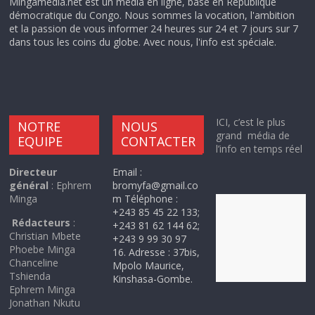
Mingamedia.net est un média en ligne, basé en République
démocratique du Congo. Nous sommes la vocation, l'ambition
et la passion de vous informer 24 heures sur 24 et 7 jours sur 7
dans tous les coins du globe. Avec nous, l'info est spéciale.
ICI, c’est le plus
NOTRE
NOUS
grand média de
EQUIPE
CONTACTER
l’info en temps réel
Directeur
Email :
général
: Ephrem
bromyfa@gmail.co
Minga
m Téléphone :
+243 85 45 22 133;
Rédacteurs
:
+243 81 62 144 62;
Christian Mbete
+243 9 99 30 97
Phoebe Minga
16. Adresse : 37bis,
Chanceline
Mpolo Maurice,
Tshienda
Kinshasa-Gombe.
Ephrem Minga
Jonathan Nkutu