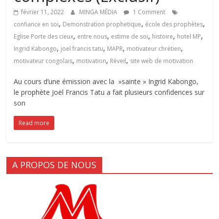
février 11, 2022
MINGA MÉDIA
1 Comment
,
,
,
confiance en soi
Demonstration prophetique
école des prophètes
,
,
,
,
,
Eglise Porte des cieux
entre nous
estime de soi
histoire
hotel MP
,
,
,
,
Ingrid Kabongo
joel francis tatu
MAPR
motivateur chrétien
,
,
,
motivateur congolais
motivation
Réveil
site web de motivation
Au cours d’une émission avec la »sainte » Ingrid Kabongo,
le prophète Joël Francis Tatu a fait plusieurs confidences sur
son
Read more
A PROPOS DE NOUS