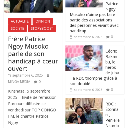
Patrice
Ngoy
Musoko n’aime pas faire
partie des associations
ACTUALITE
OPINION
des personnes vivant avec
SOCIETE
STORYBOOST
handicap
Frère Patrice
0
septembre 6, 2025
Ngoy Musoko
‎Cédric
parle de son
Bakam
handicap à cœur
bu, le
ouvert
héros
de Juba
septembre 6, 2025
: la RDC triomphe grâce à
MINGA MÉDIA
0
son doublé
0
septembre 6, 2025
Kinshasa, 5 septembre
2025 – Invité de l’émission
Parcours diffusée ce
RDC :
Étonna
vendredi sur TOP CONGO
nt,
FM, le chantre Patrice
Penielle
Ngoy
Nsamb