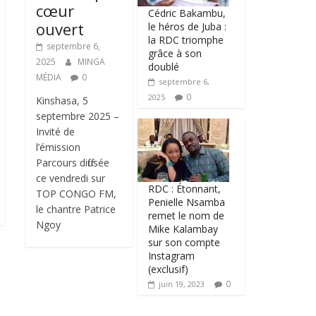
cœur
Cédric Bakambu,
ouvert
le héros de Juba :
la RDC triomphe
septembre 6,
grâce à son
2025
MINGA
doublé
MÉDIA
0
septembre 6,
0
2025
Kinshasa, 5
septembre 2025 –
Invité de
l’émission
Parcours diffusée
ce vendredi sur
RDC : Étonnant,
TOP CONGO FM,
Penielle Nsamba
le chantre Patrice
remet le nom de
Ngoy
Mike Kalambay
sur son compte
Instagram
(exclusif)
0
juin 19, 2023