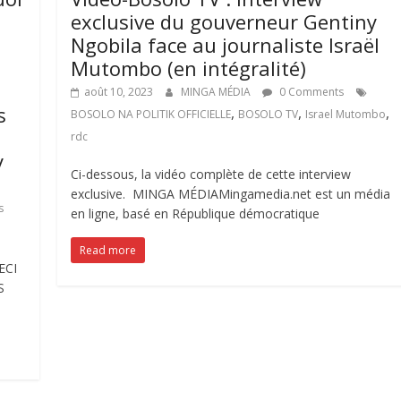
exclusive du gouverneur Gentiny
Ngobila face au journaliste Israël
Mutombo (en intégralité)
août 10, 2023
MINGA MÉDIA
0 Comments
s
,
,
,
BOSOLO NA POLITIK OFFICIELLE
BOSOLO TV
Israel Mutombo
rdc
y
Ci-dessous, la vidéo complète de cette interview
exclusive. MINGA MÉDIAMingamedia.net est un média
s
en ligne, basé en République démocratique
Read more
ECI
S