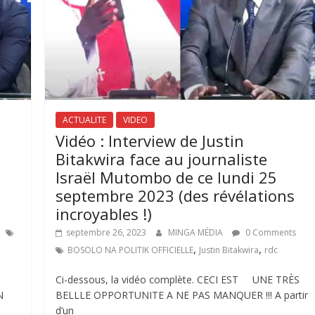
ACTUALITE
VIDEO
Vidéo : Interview de Justin
Bitakwira face au journaliste
Israël Mutombo de ce lundi 25
septembre 2023 (des révélations
incroyables !)
septembre 26, 2023
MINGA MÉDIA
0 Comments
,
,
BOSOLO NA POLITIK OFFICIELLE
Justin Bitakwira
rdc
Ci-dessous, la vidéo complète. CECI EST UNE TRÈS
N
BELLLE OPPORTUNITE A NE PAS MANQUER !!! A partir
d’un