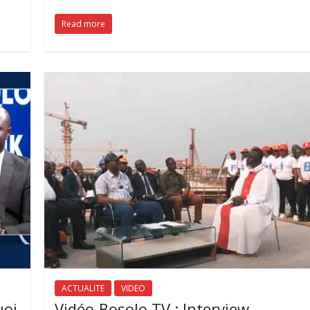
Read more
ACTUALITE
VIDEO
uoi
Vidéo-Bosolo TV : Interview