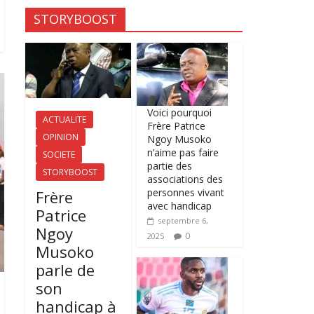
STORYBOOST
Voici pourquoi
ACTUALITE
Frère Patrice
OPINION
Ngoy Musoko
n’aime pas faire
SOCIETE
partie des
STORYBOOST
associations des
personnes vivant
Frère
avec handicap
Patrice
septembre 6,
Ngoy
0
2025
Musoko
parle de
son
handicap à