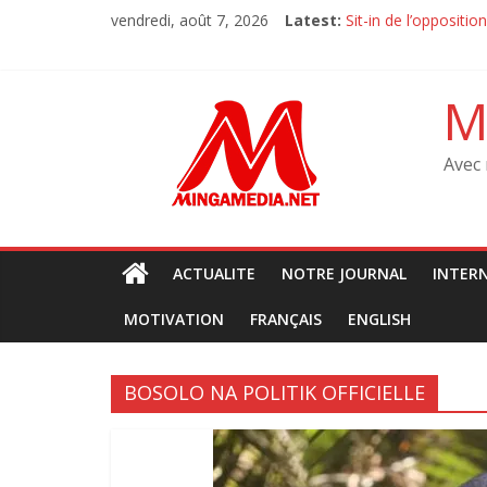
Skip
Sit-in de l’oppositi
vendredi, août 7, 2026
Latest:
to
Sit-in de l’oppositi
content
M23 à Goma : Le MR
Débat sur la consti
M
‎Tanganyika : Des ma
Avec 
ACTUALITE
NOTRE JOURNAL
INTER
MOTIVATION
FRANÇAIS
ENGLISH
BOSOLO NA POLITIK OFFICIELLE