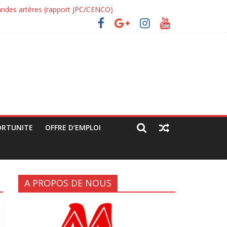
vec les manifestants de C64 (rapport JPC/CENCO)
 grandes artères (rapport JPC/CENCO)
itique déguisée »
ORTUNITE
OFFRE D’EMPLOI
A PROPOS DE NOUS