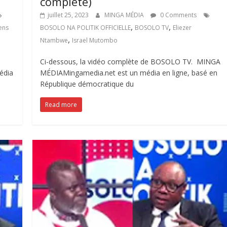
complète)
juillet 25, 2023
MINGA MÉDIA
0 Comments
,
,
ens
BOSOLO NA POLITIK OFFICIELLE
BOSOLO TV
Eliezer
,
Ntambwe
Israel Mutombo
Ci-dessous, la vidéo complète de BOSOLO TV. MINGA
édia
MÉDIAMingamedia.net est un média en ligne, basé en
République démocratique du
Read more