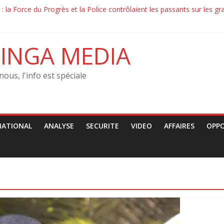
on : la Force du Progrès et la Police ont échangé des jets de pierre a
on : la Force du Progrès et la Police contrôlaient les passants sur les
JCO condamne les arrestations arbitraires des jeunes
tution–‎ Le MRJCO de John Mbaya tacle la CENCO : « Une ingérence pol
INGA MEDIA
rchés de l’Etat conditionnés par des retrocommissions‎‎
nous, l'info est spéciale
NATIONAL
ANALYSE
SECURITE
VIDEO
AFFAIRES
OPP