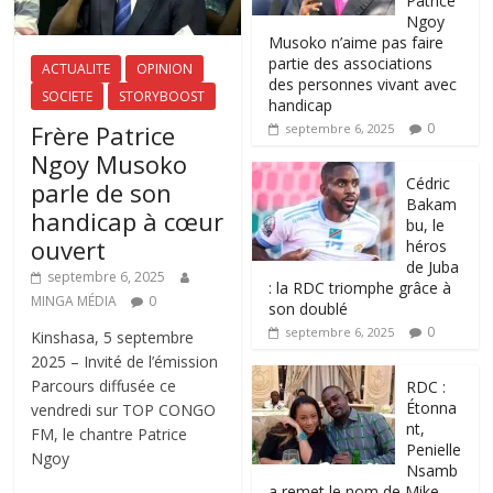
Patrice
Ngoy
Musoko n’aime pas faire
partie des associations
ACTUALITE
OPINION
des personnes vivant avec
SOCIETE
STORYBOOST
handicap
Frère Patrice
0
septembre 6, 2025
Ngoy Musoko
‎Cédric
parle de son
Bakam
handicap à cœur
bu, le
ouvert
héros
de Juba
septembre 6, 2025
: la RDC triomphe grâce à
MINGA MÉDIA
0
son doublé
0
septembre 6, 2025
Kinshasa, 5 septembre
2025 – Invité de l’émission
Parcours diffusée ce
RDC :
Étonna
vendredi sur TOP CONGO
nt,
FM, le chantre Patrice
Penielle
Ngoy
Nsamb
a remet le nom de Mike