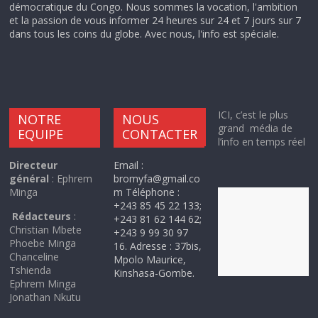
démocratique du Congo. Nous sommes la vocation, l'ambition
et la passion de vous informer 24 heures sur 24 et 7 jours sur 7
dans tous les coins du globe. Avec nous, l'info est spéciale.
ICI, c’est le plus
NOTRE
NOUS
grand média de
EQUIPE
CONTACTER
l’info en temps réel
Directeur
Email :
général
: Ephrem
bromyfa@gmail.co
Minga
m Téléphone :
+243 85 45 22 133;
Rédacteurs
:
+243 81 62 144 62;
Christian Mbete
+243 9 99 30 97
Phoebe Minga
16. Adresse : 37bis,
Chanceline
Mpolo Maurice,
Tshienda
Kinshasa-Gombe.
Ephrem Minga
Jonathan Nkutu