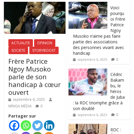
Voici
pourqu
oi Frère
Patrice
Ngoy
Musoko n’aime pas faire
partie des associations
ACTUALITE
OPINION
des personnes vivant avec
SOCIETE
STORYBOOST
handicap
Frère Patrice
0
septembre 6, 2025
Ngoy Musoko
‎Cédric
parle de son
Bakam
handicap à cœur
bu, le
ouvert
héros
de Juba
septembre 6, 2025
: la RDC triomphe grâce à
MINGA MÉDIA
0
son doublé
0
septembre 6, 2025
Partager sur
RDC :