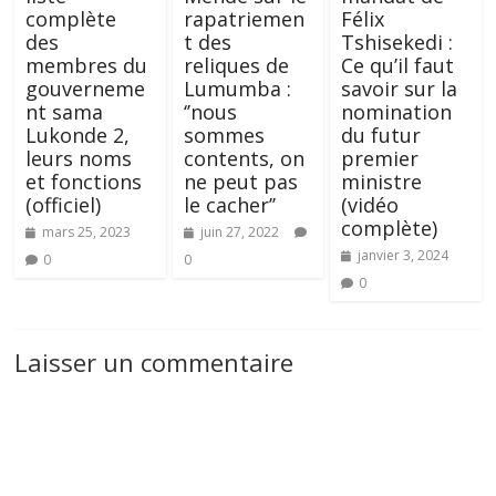
complète
rapatriemen
Félix
des
t des
Tshisekedi :
membres du
reliques de
Ce qu’il faut
gouverneme
Lumumba :
savoir sur la
nt sama
‘’nous
nomination
Lukonde 2,
sommes
du futur
leurs noms
contents, on
premier
et fonctions
ne peut pas
ministre
(officiel)
le cacher’’
(vidéo
complète)
mars 25, 2023
juin 27, 2022
janvier 3, 2024
0
0
0
Laisser un commentaire