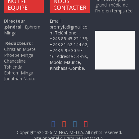
NOTRE
NOUS
grand média de
EQUIPE
CONTACTER
l’info en temps réel
Directeur
Email :
général
: Ephrem
bromyfa@gmail.co
Minga
m Téléphone :
+243 85 45 22 133;
Rédacteurs
:
+243 81 62 144 62;
Christian Mbete
+243 9 99 30 97
Phoebe Minga
16. Adresse : 37bis,
Chanceline
Mpolo Maurice,
Tshienda
Kinshasa-Gombe.
Ephrem Minga
Jonathan Nkutu
Copyright © 2026
MINGA MEDIA
. All rights reserved.
Site principal du groupe BROMYFA .