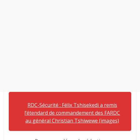
RDC-Sécurité : Félix Tshisekedi a remis
l’étendard de commandement des FARDC
au général Christian Tshiwewe (images)