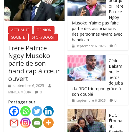
pourqu
oi Frère
Patrice
Ngoy
Musoko n’aime pas faire
partie des associations
ACTUALITE
OPINION
des personnes vivant avec
SOCIETE
STORYBOOST
handicap
Frère Patrice
0
septembre 6, 2025
Ngoy Musoko
‎Cédric
parle de son
Bakam
handicap à cœur
bu, le
ouvert
héros
de Juba
septembre 6, 2025
: la RDC triomphe grâce à
MINGA MÉDIA
0
son doublé
0
septembre 6, 2025
Partager sur
RDC :
Étonna
nt,
Penielle